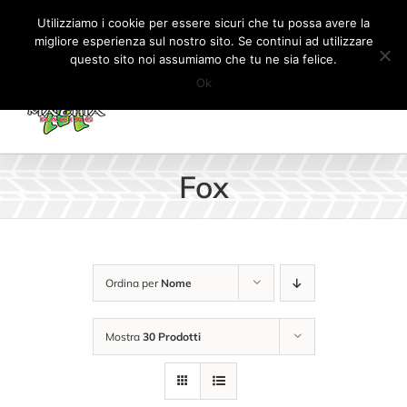
Salta
Tel:
+41 (0) 91 862 34 93
|
info@machiaracingparts.ch
Utilizziamo i cookie per essere sicuri che tu possa avere la
al
migliore esperienza sul nostro sito. Se continui ad utilizzare
Il mio account
CARRELLO
questo sito noi assumiamo che tu ne sia felice.
contenuto
Ok
Fox
Ordina per
Nome
Mostra
30 Prodotti