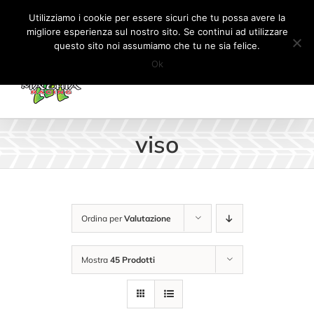
Salta
Tel:
+41 (0) 91 862 34 93
|
info@machiaracingparts.ch
Utilizziamo i cookie per essere sicuri che tu possa avere la
al
migliore esperienza sul nostro sito. Se continui ad utilizzare
Il mio account
CARRELLO
questo sito noi assumiamo che tu ne sia felice.
contenuto
Ok
viso
Ordina per
Valutazione
Mostra
45 Prodotti