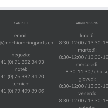
CONTATTI
ORARI NEGOZIO
email:
lunedì:
o@machiaracingparts.ch
8:30-12:00 / 13:30-1
martedì:
negozio:
8:30-12:00 / 13:30-1
41 (0) 91 862 34 93
mercoledì:
natel:
8:30-11:30 / chius
41 (0) 76 382 34 20
giovedì:
tecnico:
8:30-12:00 / 13:30-1
41 (0) 79 409 89 06
venerdì:
8:30-12:00 / 13:30-1
sabato: