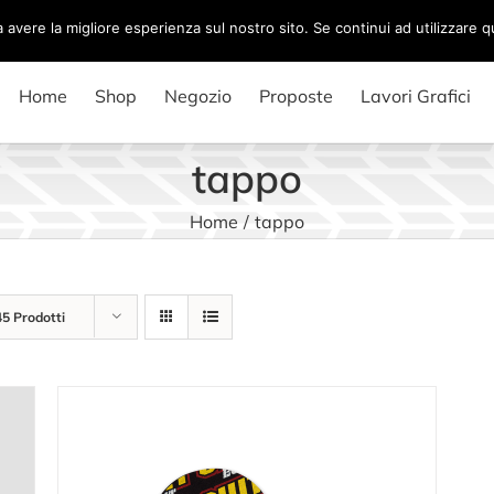
a avere la migliore esperienza sul nostro sito. Se continui ad utilizzare 
Home
Shop
Negozio
Proposte
Lavori Grafici
tappo
Home
/
tappo
45 Prodotti