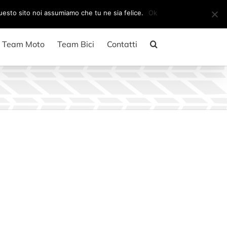
Il mio account
CARRELLO
questo sito noi assumiamo che tu ne sia felice.
Ok
Team Moto
Team Bici
Contatti