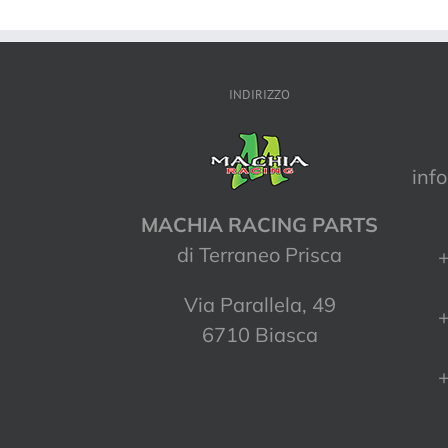
INDIRIZZO
inf
MACHIA RACING PARTS
di Terraneo Prisca
+
Via Parallela, 49
+
6710 Biasca
+