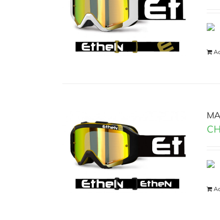
Ad
MA
CH
Ad