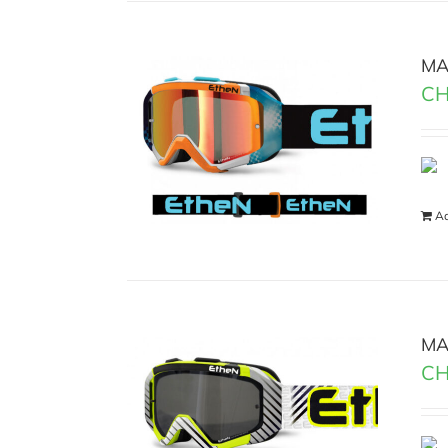
MA
CH
Ad
MA
CH