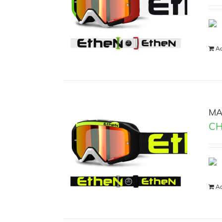
Ad
MA
CH
Ad