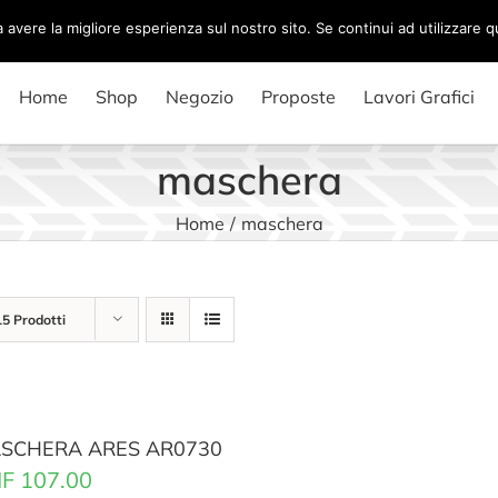
a avere la migliore esperienza sul nostro sito. Se continui ad utilizzare 
Home
Shop
Negozio
Proposte
Lavori Grafici
maschera
Home
/
maschera
15 Prodotti
SCHERA ARES AR0730
F
107.00