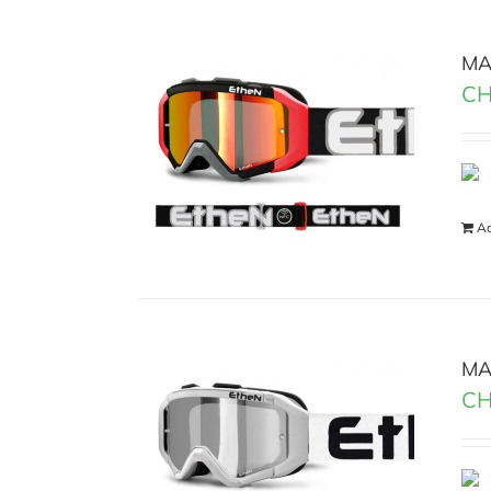
MA
CH
Ad
MA
CH