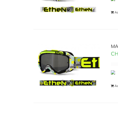
Ad
MA
CH
Ad