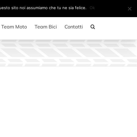
Il mio account
CARRELLO
questo sito noi assumiamo che tu ne sia felice.
Ok
Team Moto
Team Bici
Contatti