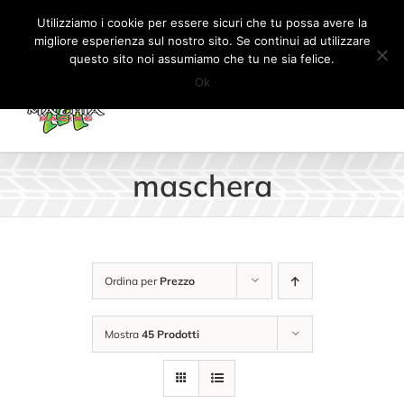
Salta
Tel:
+41 (0) 91 862 34 93
|
info@machiaracingparts.ch
Utilizziamo i cookie per essere sicuri che tu possa avere la
al
migliore esperienza sul nostro sito. Se continui ad utilizzare
Il mio account
CARRELLO
questo sito noi assumiamo che tu ne sia felice.
contenuto
Ok
maschera
Ordina per
Prezzo
Mostra
45 Prodotti