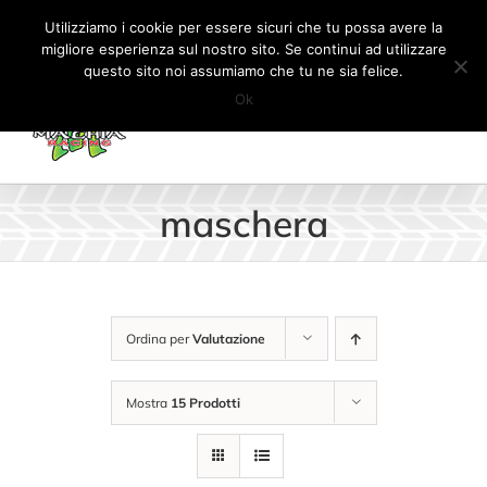
Salta
Tel:
+41 (0) 91 862 34 93
|
info@machiaracingparts.ch
Utilizziamo i cookie per essere sicuri che tu possa avere la
al
migliore esperienza sul nostro sito. Se continui ad utilizzare
Il mio account
CARRELLO
questo sito noi assumiamo che tu ne sia felice.
contenuto
Ok
maschera
Ordina per
Valutazione
Mostra
15 Prodotti