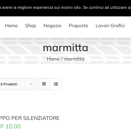
a avere la migliore esperienza sul nostro sito. Se continui ad utilizzare 
Home
Shop
Negozio
Proposte
Lavori Grafici
marmitta
Home
/
marmitta
15 Prodotti
PPO PER SILENZIATORE
F
10.00