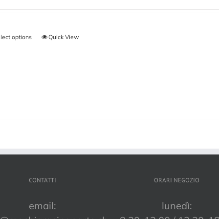
lect options
Quick View
CONTATTI
ORARI NEGOZIO
email:
lunedì: