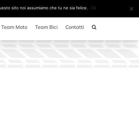
Il mio account
CARRELLO
questo sito noi assumiamo che tu ne sia felice.
Ok
Team Moto
Team Bici
Contatti