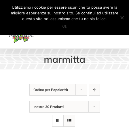
Salta
Tel:
+41 (0) 91 862 34 93
|
info@machiaracingparts.ch
Utilizziamo i cookie per essere sicuri che tu possa avere la
al
migliore esperienza sul nostro sito. Se continui ad utilizzare
Il mio account
CARRELLO
questo sito noi assumiamo che tu ne sia felice.
contenuto
Ok
marmitta
Ordina per
Popolarità
Mostra
30 Prodotti