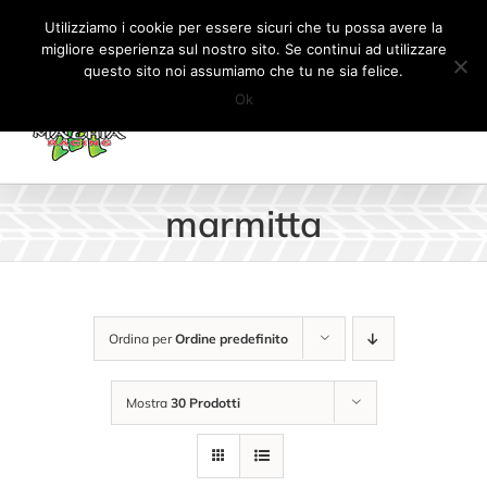
Salta
Tel:
+41 (0) 91 862 34 93
|
info@machiaracingparts.ch
Utilizziamo i cookie per essere sicuri che tu possa avere la
al
migliore esperienza sul nostro sito. Se continui ad utilizzare
Il mio account
CARRELLO
questo sito noi assumiamo che tu ne sia felice.
contenuto
Ok
marmitta
Ordina per
Ordine predefinito
Mostra
30 Prodotti