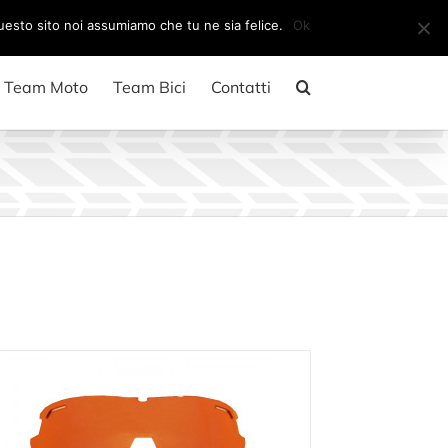
Il mio account
CARRELLO
questo sito noi assumiamo che tu ne sia felice.
Ok
Team Moto
Team Bici
Contatti