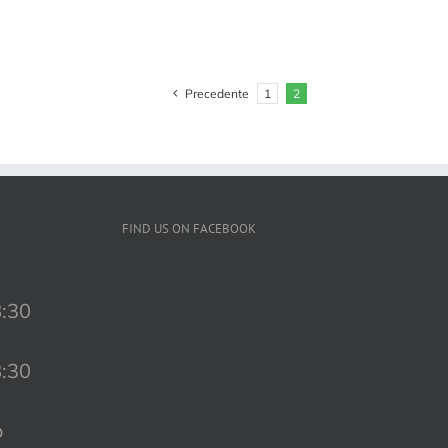
Precedente
1
2
FIND US ON FACEBOOK
8:30
8:30
o