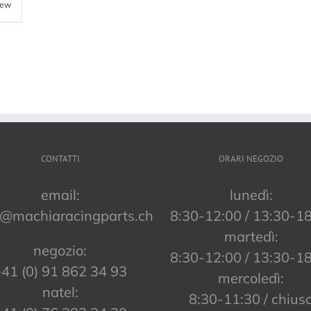
iew
CONTATTI
ORARI NEGOZIO
email:
lunedì:
o@machiaracingparts.ch
8:30-12:00 / 13:30-1
martedì:
negozio:
8:30-12:00 / 13:30-1
41 (0) 91 862 34 93
mercoledì:
natel:
8:30-11:30 / chius