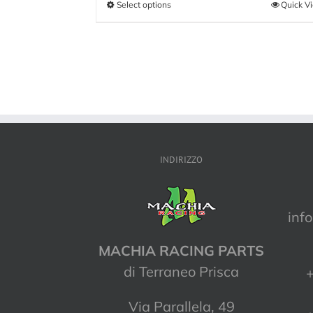
Select options
Quick V
INDIRIZZO
inf
MACHIA RACING PARTS
di Terraneo Prisca
+
Via Parallela, 49