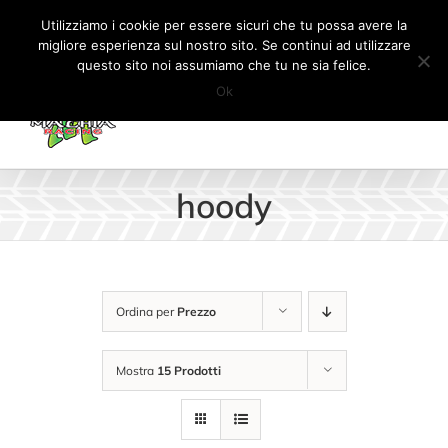
Salta
Tel:
+41 (0) 91 862 34 93
|
info@machiaracingparts.ch
Utilizziamo i cookie per essere sicuri che tu possa avere la
al
migliore esperienza sul nostro sito. Se continui ad utilizzare
Il mio account
CARRELLO
questo sito noi assumiamo che tu ne sia felice.
contenuto
Ok
hoody
Ordina per
Prezzo
Mostra
15 Prodotti