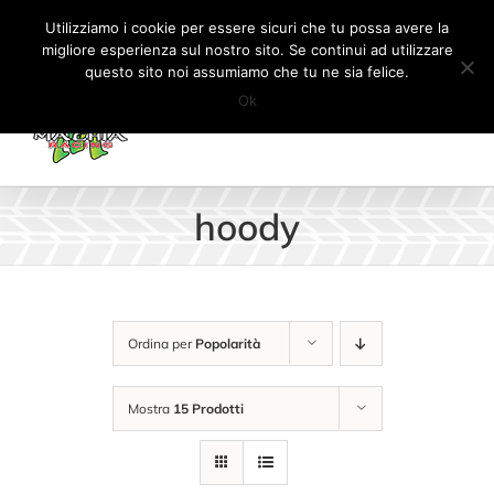
Salta
Tel:
+41 (0) 91 862 34 93
|
info@machiaracingparts.ch
Utilizziamo i cookie per essere sicuri che tu possa avere la
al
migliore esperienza sul nostro sito. Se continui ad utilizzare
Il mio account
CARRELLO
questo sito noi assumiamo che tu ne sia felice.
contenuto
Ok
hoody
Ordina per
Popolarità
Mostra
15 Prodotti