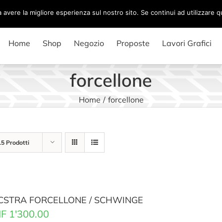
a avere la migliore esperienza sul nostro sito. Se continui ad utilizzare 
Home
Shop
Negozio
Proposte
Lavori Grafici
forcellone
Home
/
forcellone
15 Prodotti
CSTRA FORCELLONE / SCHWINGE
F
1'300.00