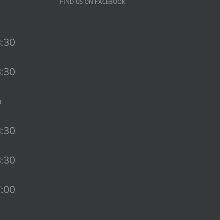
FIND US ON FACEBOOK
8:30
8:30
o
8:30
8:30
7:00