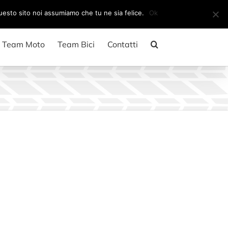
Il mio account
CARRELLO
questo sito noi assumiamo che tu ne sia felice.
Ok
Team Moto
Team Bici
Contatti