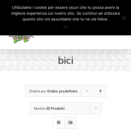
Salta
Tel:
+41 (0) 91 862 34 93
|
info@machiaracingparts.ch
Utilizziamo i cookie per essere sicuri che tu possa avere la
al
migliore esperienza sul nostro sito. Se continui ad utilizzare
Il mio account
CARRELLO
questo sito noi assumiamo che tu ne sia felice.
contenuto
Ok
bici
Ordina per
Ordine predefinito
Mostra
30 Prodotti