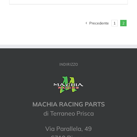
Precedente
1
2
INDIRIZZO
MACHIA RACING PARTS
di Terraneo Prisca
Via Parallela, 49