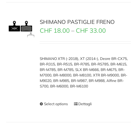
SHIMANO PASTIGLIE FRENO
CHF
18.00
–
CHF
33.00
SHIMANO XTR (-2018), XT (2014-), Deore BR-CX75,
BR-R315, BR-R515, BR-R785, BR-RS785, BR-M615,
BR-M785, BR-M785, SLX BR-M666, BR-M675, BR-
M7000, BR-M8000, BR-M8100, XTR BR-M9000, BR-
M9020, BR-M985, BR-M987, BR-M988, Alfine BR-
S700, BR-M6000, BR-M6100
Select options
Dettagli