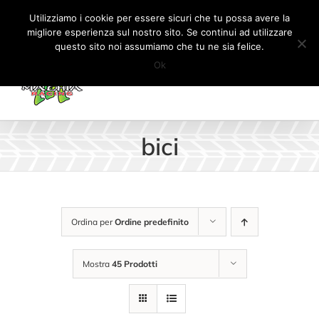
Salta
Tel:
+41 (0) 91 862 34 93
|
info@machiaracingparts.ch
Utilizziamo i cookie per essere sicuri che tu possa avere la
al
migliore esperienza sul nostro sito. Se continui ad utilizzare
Il mio account
CARRELLO
questo sito noi assumiamo che tu ne sia felice.
contenuto
Ok
bici
Ordina per
Ordine predefinito
Mostra
45 Prodotti