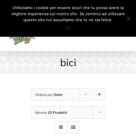
Salta
Tel:
+41 (0) 91 862 34 93
|
info@machiaracingparts.ch
Utilizziamo i cookie per essere sicuri che tu possa avere la
al
migliore esperienza sul nostro sito. Se continui ad utilizzare
Il mio account
CARRELLO
questo sito noi assumiamo che tu ne sia felice.
contenuto
Ok
bici
Ordina per
Data
Mostra
15 Prodotti