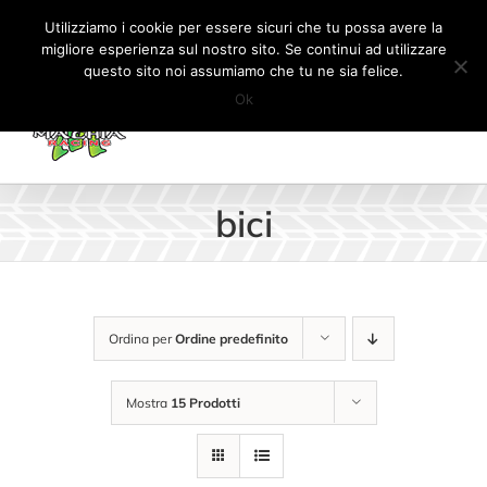
Salta
Tel:
+41 (0) 91 862 34 93
|
info@machiaracingparts.ch
Utilizziamo i cookie per essere sicuri che tu possa avere la
al
migliore esperienza sul nostro sito. Se continui ad utilizzare
Il mio account
CARRELLO
questo sito noi assumiamo che tu ne sia felice.
contenuto
Ok
bici
Ordina per
Ordine predefinito
Mostra
15 Prodotti