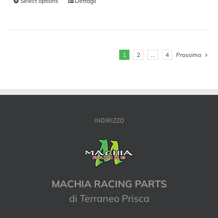
Select options
Dettagli
1
2
…
4
Prossimo
INDIRIZZO
MACHIA RACING PARTS
di Terraneo Prisca