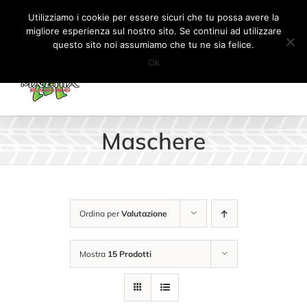
Salta
Tel:
+41 (0) 91 862 34 93
|
info@machiaracingparts.ch
Utilizziamo i cookie per essere sicuri che tu possa avere la
al
migliore esperienza sul nostro sito. Se continui ad utilizzare
Il mio account
CARRELLO
questo sito noi assumiamo che tu ne sia felice.
contenuto
Ok
Maschere
Ordina per
Valutazione
Mostra
15 Prodotti