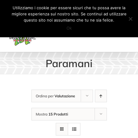
Salta
Tel:
+41 (0) 91 862 34 93
|
info@machiaracingparts.ch
Utilizziamo i cookie per essere sicuri che tu possa avere la
al
migliore esperienza sul nostro sito. Se continui ad utilizzare
Il mio account
CARRELLO
questo sito noi assumiamo che tu ne sia felice.
contenuto
Ok
Paramani
Ordina per
Valutazione
Mostra
15 Prodotti