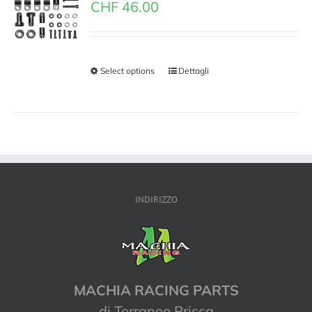
CHF
46.00
Select options
Dettagli
INDIRIZZO
MACHIA RACING PARTS
di Terraneo Prisca