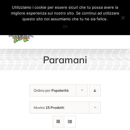
Salta
Tel:
+41 (0) 91 862 34 93
|
info@machiaracingparts.ch
Utilizziamo i cookie per essere sicuri che tu possa avere la
al
migliore esperienza sul nostro sito. Se continui ad utilizzare
Il mio account
CARRELLO
questo sito noi assumiamo che tu ne sia felice.
contenuto
Ok
Paramani
Ordina per
Popolarità
Mostra
15 Prodotti