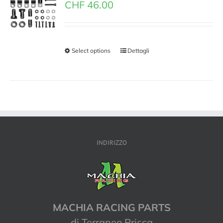
CHF
46.00
Select options
Dettagli
INDIRIZZO
MACHIA RACING PARTS
di Terraneo Prisca