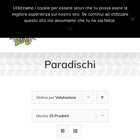
Salta
Tel:
+41 (0) 91 862 34 93
|
info@machiaracingparts.ch
Utilizziamo i cookie per essere sicuri che tu possa avere la
al
migliore esperienza sul nostro sito. Se continui ad utilizzare
Il mio account
CARRELLO
questo sito noi assumiamo che tu ne sia felice.
contenuto
Ok
Paradischi
Ordina per
Valutazione
Mostra
15 Prodotti