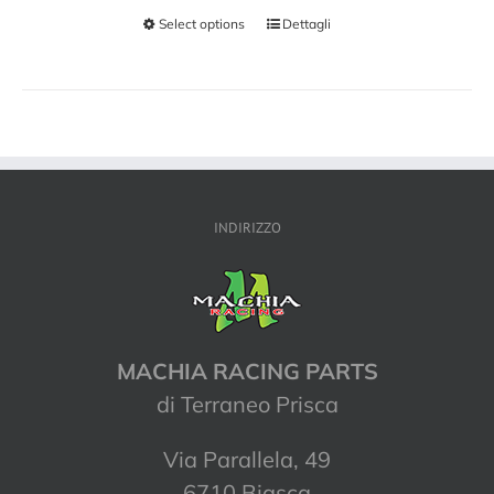
Select options
Dettagli
INDIRIZZO
MACHIA RACING PARTS
di Terraneo Prisca
Via Parallela, 49
6710 Biasca