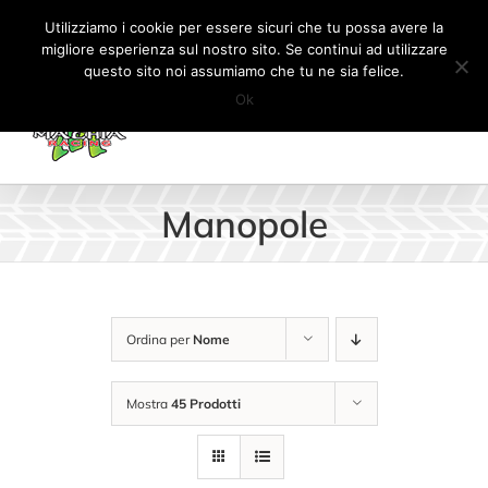
Salta
Tel:
+41 (0) 91 862 34 93
|
info@machiaracingparts.ch
Utilizziamo i cookie per essere sicuri che tu possa avere la
al
migliore esperienza sul nostro sito. Se continui ad utilizzare
Il mio account
CARRELLO
questo sito noi assumiamo che tu ne sia felice.
contenuto
Ok
Manopole
Ordina per
Nome
Mostra
45 Prodotti