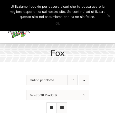
Salta
Tel:
+41 (0) 91 862 34 93
|
info@machiaracingparts.ch
Utilizziamo i cookie per essere sicuri che tu possa avere la
al
migliore esperienza sul nostro sito. Se continui ad utilizzare
Il mio account
CARRELLO
questo sito noi assumiamo che tu ne sia felice.
contenuto
Ok
Fox
Ordina per
Nome
Mostra
30 Prodotti